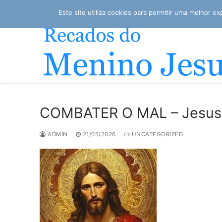
Saltar
Este site utiliza cookies para permitir uma melhor exp
para
conteúdo
COMBATER O MAL – Jesus o
ADMIN
21/05/2026
UNCATEGORIZED