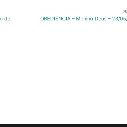
S
Next
o de
OBEDIÊNCIA – Menino Deus – 23/05
post: