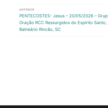
Navegação
ANTERIOR
de
Previous
PENTECOSTES- Jesus – 20/05/2026 – Grup
post:
Oração RCC Ressurgidos do Espírito Santo,
artigos
Balneário Rincão, SC