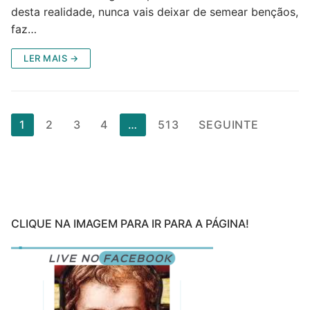
desta realidade, nunca vais deixar de semear bençãos,
faz…
LER MAIS →
Paginação
1
2
3
4
…
513
SEGUINTE
dos
conteúdos
CLIQUE NA IMAGEM PARA IR PARA A PÁGINA!