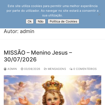
Saltar
Este site utiliza cookies para permitir uma melhor experiência
para
por parte do utilizador. Ao navegar no site estará a consentir a
conteúdo
sua utilização.
Ok
Não
Política de Cookies
Autor:
admin
Pesquisar por:
MISSÃO – Menino Jesus –
30/07/2026
ADMIN
03/08/2026
MENSAGENS
0 COMENTÁRIOS